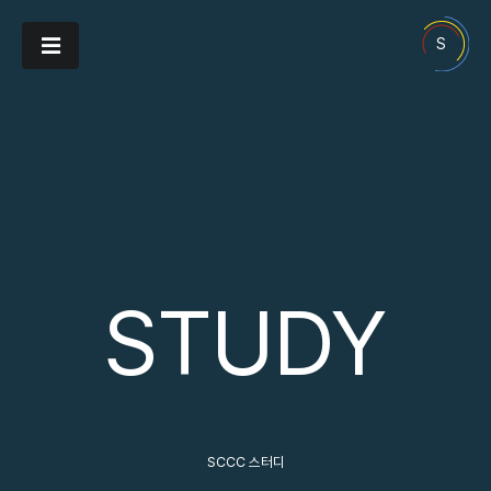
Toggle
S
navigation
STUDY
SCCC 스터디