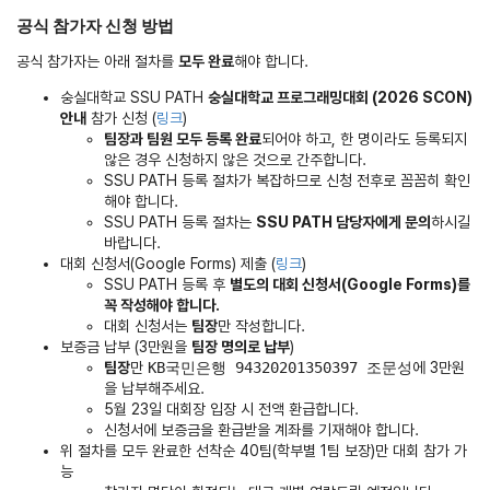
공식 참가자 신청 방법
공식 참가자는 아래 절차를
모두 완료
해야 합니다.
숭실대학교 SSU PATH
숭실대학교 프로그래밍대회 (2026 SCON)
안내
참가 신청 (
링크
)
팀장과 팀원 모두 등록 완료
되어야 하고, 한 명이라도 등록되지
않은 경우 신청하지 않은 것으로 간주합니다.
SSU PATH 등록 절차가 복잡하므로 신청 전후로 꼼꼼히 확인
해야 합니다.
SSU PATH 등록 절차는
SSU PATH 담당자에게 문의
하시길
바랍니다.
대회 신청서(Google Forms) 제출 (
링크
)
SSU PATH 등록 후
별도의 대회 신청서(Google Forms)를
꼭 작성해야 합니다.
대회 신청서는
팀장
만 작성합니다.
보증금 납부 (3만원을
팀장 명의로 납부
)
팀장
만
KB국민은행 94320201350397 조문성
에 3만원
을 납부해주세요.
5월 23일 대회장 입장 시 전액 환급합니다.
신청서에 보증금을 환급받을 계좌를 기재해야 합니다.
위 절차를 모두 완료한 선착순 40팀(학부별 1팀 보장)만 대회 참가 가
능