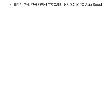
출제진 구성: 한국 대학생 프로그래밍 경시대회(ICPC Asia Seoul
Regional Contest) 진출자 및 국제 대학생 프로그래밍 경시대회 아
시아 태평양 챔피언쉽 진출자 (ICPC Asia Pacific Championship
Contest)
팀 레퍼런스 문서
각 팀은
25페이지 이하의 A4 단면 인쇄물을 1부를 직접 출력
해서 대회
당일에 지참할 수 있습니다.
팀 레퍼런스 문서는 대회 등록 시 운영진의 검사를 받아야 하며, 반려
시 사용할 수 없습니다.
문서의 모든 페이지에 팀명과 페이지 번호가 적혀 있어야 합니
다.
25페이지를 초과하면 안 됩니다.
종이의 가로 또는 세로 길이가 A4용지(210×297mm)보다 크
면 안 됩니다.
예시 1
,
예시 2
,
예시 3
,
예시 4
,
예시 5
유의 사항