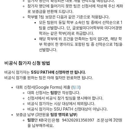
참가자 명단이 확정되는 대로 개별 연락드릴 예정입니다.
참가자 명단에 들어가지 못한 팀은 신청서에 작성해 주신 계좌
로 보증금을 반환해 드립니다.
학부별 1팀 보장은 다음과 같은 기준으로 적용됩니다.
모든 팀원이 동일 학부 소속인 팀 중에서 선착순으로 1
팀을 선발합니다. 단, 글로벌미디어학부와 미디어경영
학과는 같은 학부(과)로 취급합니다.
해당 학부에 위 조건을 만족하는 팀이 없다면, 해당 학
부 학생이 한 명이라도 포함된 팀 중 선착순으로 1팀을
선발합니다.
비공식 참가자 신청 방법
비공식 참가자는
SSU PATH에 신청하면 안 됩니다.
비공식 참가를 원하는 팀은 아래 절차만 완료하면 됩니다.
대회 신청서(Google Forms) 제출 (
링크
)
대회 신청서는
팀장
만 작성합니다.
신청서에서 비공식 참가 팀임을 명시해야 합니다.
비공식 참가자는 시상 대상에서 제외됩니다.
비공식 참가자는 SSU PATH 신청대상이 아닙니다.
보증금 납부 (3만원을
팀장 명의로 납부
)
팀장
만
KB국민은행 94320201350397 조문성
에 3만원
을 납부해주세요.